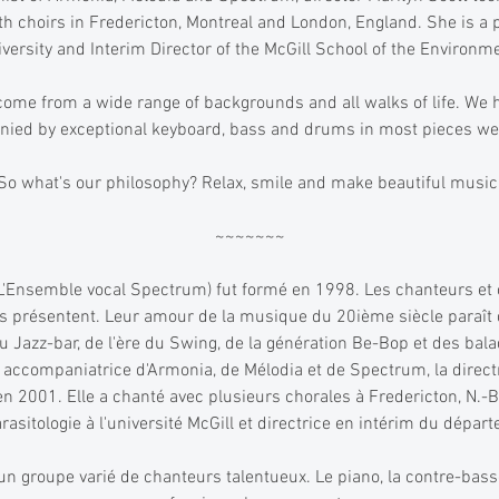
h choirs in Fredericton, Montreal and London, England. She is a pr
versity and Interim Director of the McGill School of the Environm
e from a wide range of backgrounds and all walks of life. We h
ied by exceptional keyboard, bass and drums in most pieces we
So what's our philosophy? Relax, smile and make beautiful music
~~~~~~~
 L'Ensemble vocal Spectrum) fut formé en 1998. Les chanteurs e
 présentent. Leur amour de la musique du 20ième siècle paraît d
 Jazz-bar, de l'ère du Swing, de la génération Be-Bop et des bal
companiatrice d'Armonia, de Mélodia et de Spectrum, la directri
n 2001. Elle a chanté avec plusieurs chorales à Fredericton, N.-B.,
asitologie à l'université McGill et directrice en intérim du dépar
 groupe varié de chanteurs talentueux. Le piano, la contre-basse 