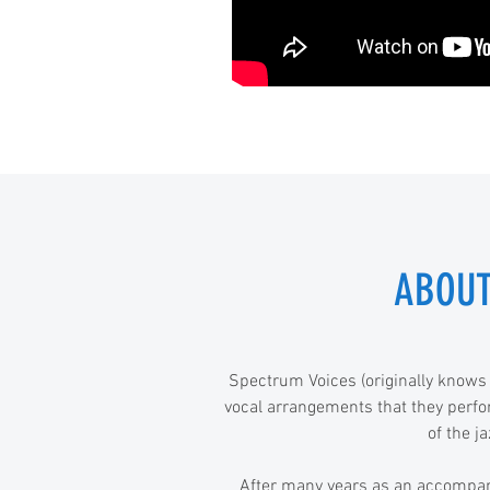
ABOUT
Spectrum Voices (originally knows
vocal arrangements that they perfor
of the j
After many years as an accompani