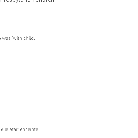
 Presbyterian Church
y
was 'with child',
lle était enceinte,