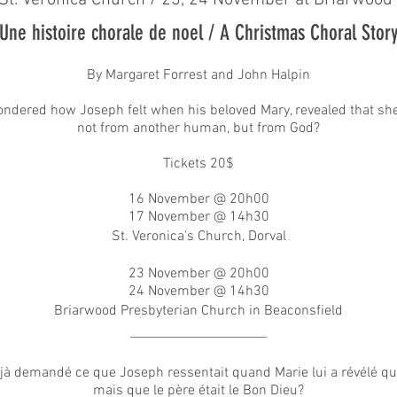
t. Veronica Church / 23, 24 November at Briarwood
Une histoire chorale de noel / A Christmas Choral Stor
By Margaret Forrest and John Halpin
ndered how Joseph felt when his beloved Mary, revealed that she 
not from another human, but from God?
Tickets 20$
16 November @ 20h00
17 November @ 14h30
St. Veronica's Church, Dorval
23 November @ 20h00
24 November @ 14h30
Briarwood Presbyterian Church in Beaconsfield
______________________
à demandé ce que Joseph ressentait quand Marie lui a révélé qu'e
mais que le père était le Bon Dieu?