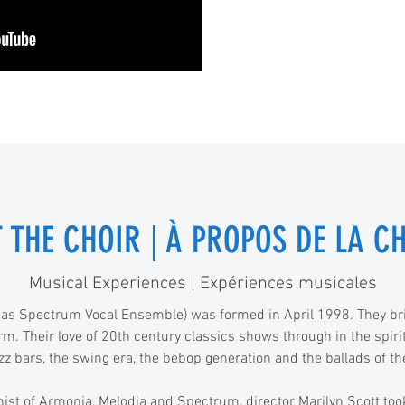
 THE CHOIR | À PROPOS DE LA C
Musical Experiences | Expériences musicales
 as Spectrum Vocal Ensemble) was formed in April 1998. They brin
m. Their love of 20th century classics shows through in the spir
azz bars, the swing era, the bebop generation and the ballads of the
st of Armonia, Melodia and Spectrum, director Marilyn Scott too