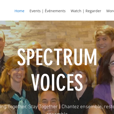
Home
Events | Événements
Watch | Regarder
Mor
SPECTRUM
VOICES
ing Together, Stay Together | Chantez ensemble, rest