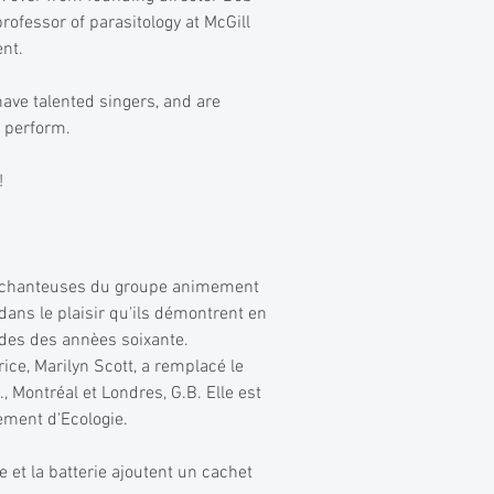
ofessor of parasitology at McGill
ent.
ave talented singers, and are
 perform.
!
t chanteuses du groupe animement
ans le plaisir qu'ils démontrent en
ades des annèes soixante.
ce, Marilyn Scott, a remplacé le
 Montréal et Londres, G.B. Elle est
tement d'Ecologie.
et la batterie ajoutent un cachet