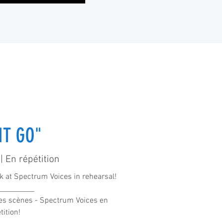
IT GO"
| En répétition
k at Spectrum Voices in rehearsal!
__________
 les scènes - Spectrum Voices en
tition!