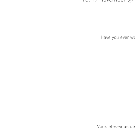
16, 17 November @ S
Have you ever wo
Vous êtes-vous déj