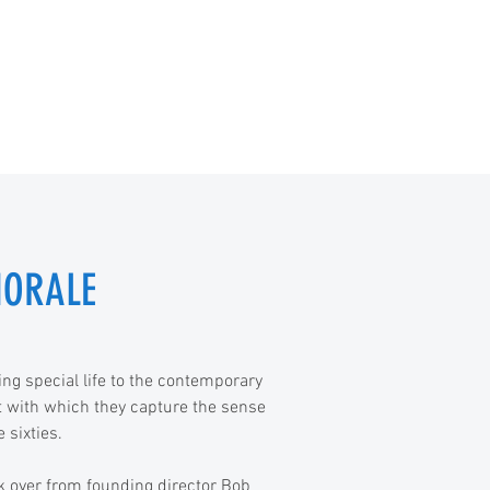
HORALE
g special life to the contemporary
it with which they capture the sense
 sixties.
k over from founding director Bob