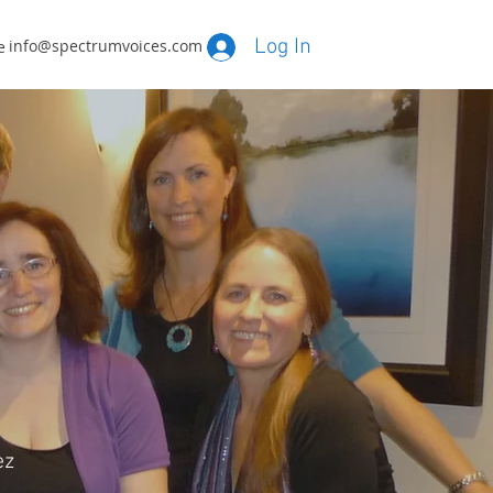
Log In
info@spectrumvoices.com
e
ez