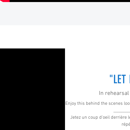
"LET 
In rehearsal 
Enjoy this behind the scenes loo
________
Jetez un coup d'oeil derrière
répé